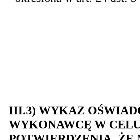
III.3) WYKAZ OŚWIA
WYKONAWCĘ W CELU
POTWIERDZENIA, ŻE 